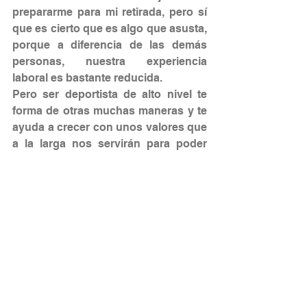
prepararme para mi retirada, pero sí 
que es cierto que es algo que asusta, 
porque a diferencia de las demás 
personas, nuestra experiencia 
laboral es bastante reducida. 
Pero ser deportista de alto nivel te 
forma de otras muchas maneras y te 
ayuda a crecer con unos valores que 
a la larga nos servirán para poder 
trabajar en equipo de otra manera.  
ÁLVARO
:  Siento insistir en que el 
waterpolo es un deporte minoritario, 
pero es importante recalcarlo, ya que 
es una disciplina en la que nadie se 
retira siendo rico. Por eso, el “día 
después” siempre está muy 
presente. Afortunadamente, hoy en 