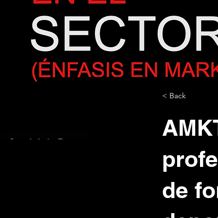
< Back
AMKT
prof
de fo