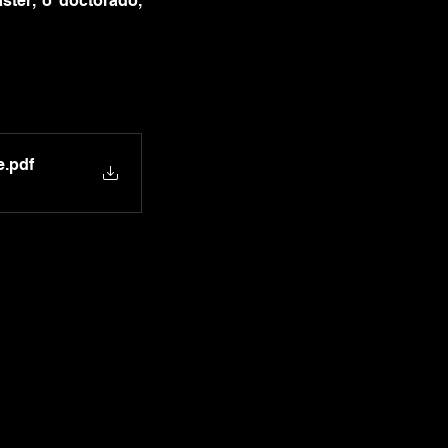
ter, o doctorado, 
e
.pdf
our Newsletter