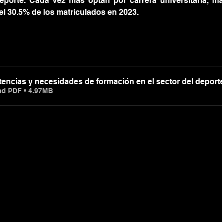
eporte. Cada vez más optan por carrera universitaria, más
el 30.5% de los matriculados en 2023.
ncias y necesidades de formación en el sector del deport
d PDF • 4.97MB
Subscribe to 