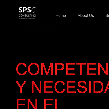
Home
About Us
S