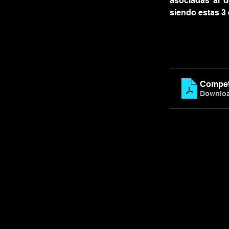
asociadas al d
siendo estas 3 
Compete
Downloa