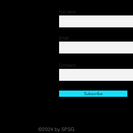
Full name
 – Torre Rioja.
Email
Company
Subscribe
©2024 by SPSG.