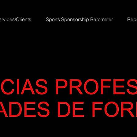
ervices/Clients
Sports Sponsorship Barometer
Repo