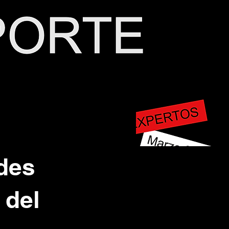
des
 del