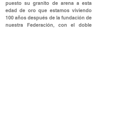
puesto su granito de arena a esta 
edad de oro que estamos viviendo 
100 años después de la fundación de 
nuestra Federación, con el doble 
objetivo de afianzar a los aficionados 
habituales y de atraer a los 
potenciales. Y hemos querido hacer 
cosas extraordinarias o cosas 
ordinarias de manera extraordinaria.
La industria del deporte genera, 
globalmente, entre el 1,5%-2% del PIB 
mundial y un 3.3% del PIB en 
España, y evoluciona de forma 
rápida. Como experto en el sector del 
deporte, ¿Cómo crees será el sector 
del deporte en 2030?