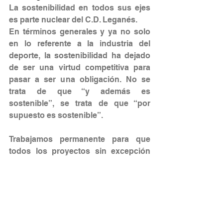
La sostenibilidad en todos sus ejes 
es parte nuclear del C.D. Leganés. 
En términos generales y ya no solo 
en lo referente a la industria del 
deporte, la sostenibilidad ha dejado 
de ser una virtud competitiva para 
pasar a ser una obligación. No se 
trata de que “y además es 
sostenible”, se trata de que “por 
supuesto es sostenible”.
Trabajamos permanente para que 
todos los proyectos sin excepción 
que se llevan a cabo en el C.D. 
Leganés sean sostenibles en todos 
los ámbitos. Los valores y el 
propósito del club están totalmente 
alineados tanto con la parte de RSC 
como con los ODS, además 