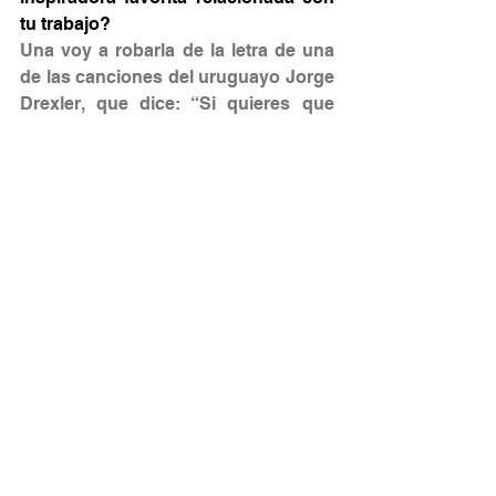
tu trabajo?
Una voy a robarla de la letra de una 
de las canciones del uruguayo Jorge 
Drexler, que dice: “Si quieres que 
algo se muera, déjalo quieto”. Me 
ayuda a recordarme que se debe 
buscar siempre movimiento en 
aprender a ser mejor persona y 
profesional, en cuidar de la salud de 
uno mismo, y en explorar formas de 
pensar y lugares diferentes.
La segunda es una fórmula que lleva 
conmigo desde la universidad, y me 
ayuda a siempre “ir vestida” con una 
sonrisa:
Success = 
Attitude
 x (Talent + 
Worktime).