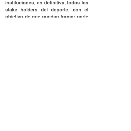
instituciones, en definitiva, todos los 
stake holders del deporte, con el 
objetivo de que puedan formar parte 
y mostrar sus servicios e iniciativas 
para añadir valor a la industria. 
En cuanto a las perspectivas, 
consideramos que tenemos la 
posibilidad de consolidar en poco 
tiempo un evento de referencia para 
todo el ecosistema deportivo. Para 
ello vamos a construir de manera 
firme, sin cerrarnos ninguna puerta y 
con el objetivo final de generar un 
networking único, que genere un 
valor imposible de encontrar en 
cualquier otro lugar. Es un objetivo 
muy ambicioso, pero sentimos que 
estamos preparados para lograr 